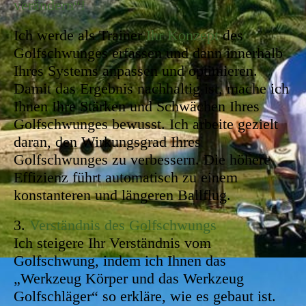
verändern“!
Ich werde als Trainer
Ihr Konzept
des
Golfschwunges erfassen und dann innerhalb
Ihres Systems anpassen und optimieren.
Damit das Ergebnis nachhaltig ist, mache ich
Ihnen Ihre Stärken und Schwächen Ihres
Golfschwunges bewusst. Ich arbeite gezielt
daran, den Wirkungsgrad Ihres
Golfschwunges zu verbessern. Die höhere
Effizienz führt automatisch zu einem
konstanteren und längeren Ballflug.
3.
Verständnis des Golfschwungs
Ich steigere Ihr Verständnis vom
Golfschwung, indem ich Ihnen das
„Werkzeug Körper und das Werkzeug
Golfschläger“ so erkläre, wie es gebaut ist.