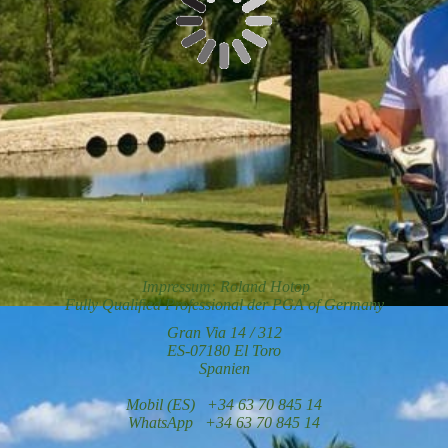
Impressum: Roland Hotop
Fully Qualified Professional der PGA of Germany
Gran Via 14 / 312
ES-07180 El Toro
Spanien
Mobil (ES) +34 63 70 845 14
WhatsApp +34 63 70 845 14