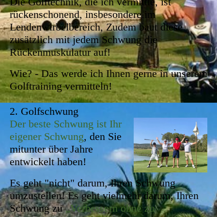
Die Golftechnik, die ich vermittle, ist
rückenschonend, insbesondere im
Lendenwirbelbereich, Zudem baut diese
zusätzlich mit jedem Schwung die
Rückenmuskulatur auf!
Wie? - Das werde ich Ihnen gerne in unserem
Golftraining vermitteln!
2.
Golfschwung
Der beste Schwung ist Ihr
eigener Schwung
, den Sie
mitunter über Jahre
entwickelt haben!
Es geht "nicht" darum, Ihren Schwung
umzustellen! Es geht vielmehr darum, Ihren
Schwung zu
„Verbessern ohne zu