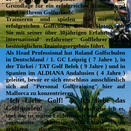
Grundlage für ein erfolgreiches Training und
Spiel in Ihrem Golfurlaub!
Trainieren und spielen Sie mit dem
erfolgreichen
Golfcoach, Roland Hotop
, der
Sie mit seiner über 30jährigen Erfahrung als
international erfahrener Golflehrer zum
bestmöglichen Trainingsergebnis führt.
Als
Head Professional
hat Roland Golfschulen
in Deutschland / 1. GC Leipzig ( 7 Jahre ), in
der Türkei / TAT Golf Belek ( 9 Jahre ) und in
Spanien im ALDIANA Andalusien ( 4 Jahre )
geleitet, bevor er sich entschloss ausschlieslich
sich auf "Personal Golftraining" hier auf
Mallorca zu konzentrieren.
"Ich Liebe Golf! & Ich liebe das
Golfspielen!
... aber vor allem liebe ich es,
und das ist meine Leidenschaft und Begabung,
sogenannte "Schwierige Sachverhalte" so zu
erklären, dass mein Gegenüber es