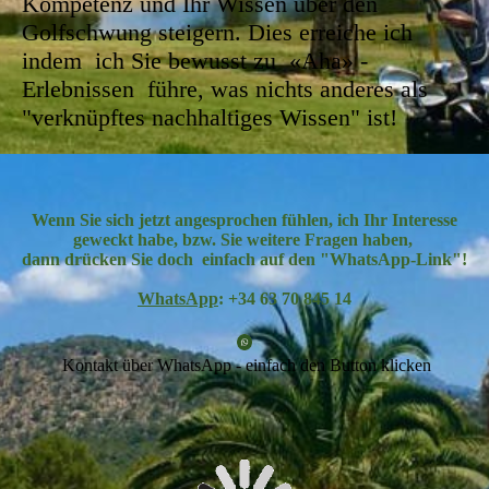
Kompetenz und Ihr Wissen über den
Golfschwung steigern. Dies erreiche ich
indem ich Sie bewusst zu «Aha» -
Erlebnissen führe, was nichts anderes als
"verknüpftes nachhaltiges Wissen" ist!
Wenn Sie sich jetzt angesprochen fühlen, ich Ihr Interesse
geweckt habe, bzw. Sie weitere Fragen haben,
dann drücken Sie doch einfach auf den "WhatsApp-Link"!
WhatsApp
: +34 63 70 845 14
Kontakt über WhatsApp - einfach den Button klicken