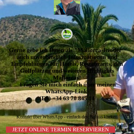
Gerne gebe ich Ihnen als "Mallorca-Insider"
auch unverbindlich Informationen und
Empfehlungen für Hotels, Restaurants, den
Golfplätzen und weiteren Highlights
Mallorcas!
Fragen Sie mich einfach über meinen
WhatsApp-Link:
(ES) +34 63 70 845 14
Kontakt über WhatsApp - einfach den Button klicken
JETZT ONLINE TERMIN RESERVIEREN