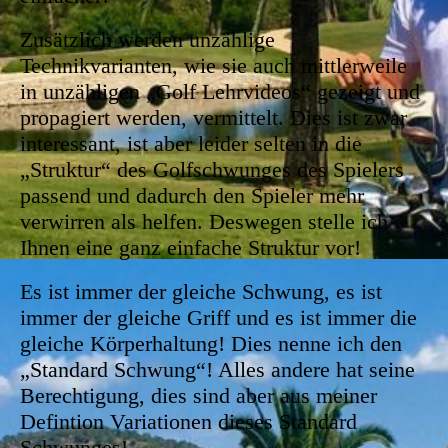
Zusätzlich werden unzählige
Technikvarianten, wie sie auch mittlerweile
in unzähligen „Golf Lehrvideos“ gezeigt und
propagiert werden, vermittelt. Dies ist zwar
interessant, ist aber leider selten in die
„Struktur“ des Golfschwunges des Spielers
passend und dadurch den Spieler mehr
verwirren als helfen. Deswegen stelle ich
Ihnen eine ganz einfache Struktur vor!
Es ist immer der gleiche Schwung, es ist
immer der gleiche Griff und es ist immer die
gleiche Körperhaltung! Dies nenne ich den
„Standard Schwung“! Alles andere hat seine
Berechtigung, dies sind aber aus meiner
Defintion Variationen dieses Standard
Schwunges!