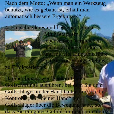
Nach dem Motto: „Wenn man ein Werkzeug
benutzt, wie es gebaut ist, erhält man
automatisch bessere Ergebnisse!“
4.
Ein schnelleres und besseres Lernen
Mit Metaphern,
lebensnahen Vergleichen
und sprachlichen Bildern
und mit viel Empathie führe
ich Sie von Erfolgserlebnis
zu Erfolgserlebnis.
Darüber hinaus werde ich mit Ihnen
Golfschwünge ausführen, bei dem Sie dem
Golfschläger in der Hand halten und ich die
Kontrolle „mit meiner Hand“ am
Golfschläger über die Bewegung habe, so
dass Sie ein gutes Gefühl für den optimalen