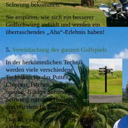
Schwung bekommen.
Sie erspüren, wie sich ein besserer
Golfschwung anfühlt und werden ein
überraschendes „Aha“-Erlebnis haben!
5.
Vereinfachung des ganzen Golfspiels
In der herkömmlichen Technik
werden viele verschiedene
Techniken für das Putten,
Chippen, Pitchen, halber
Sprung, Bunker Schwung,
Schwung mit dem Hölzern
und mit dem Hybrid gelehrt.
Das ist viel zu komplex! Es geht auch
einfacher!