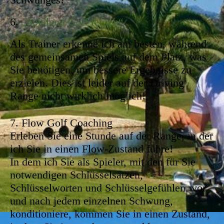
6.
„Spielend Golf lernen“
Als Trainer erkenne ich am besten, während
des gemeinsamen Spiels auf dem Platz, was
Sie benötigen, um bessere Ergebnisse zu
erzielen. Dies ist leider auf der Driving
Range nicht wirklich möglich!
7.
Flow Golf Coaching
Erleben Sie eine Stunde auf der Range, in der
ich Sie in einen Flow-Zustand führe!
In dem ich Sie als Spieler, mit den für Sie
notwendigen Schlüsselsätzen,
Schlüsselworten und Schlüsselgefühlen, vor
und nach jedem einzelnen Schwung,
konditioniere, kommen Sie in einen Zustand,