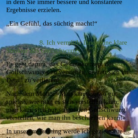
in dem Sie immer bessere und konstantere
Ergebnisse erzielen.
„Ein Gefühl, das süchtig macht!“
8. Ich vermittle Ihnen eine klare
Struktur des Golfschwungs
Es geht darum, das Gesamtkonzept des
Golfschwunges zu verstehen, anstatt sich im
Detail zu verlieren!
Nach dem Motto: «Man kann nur so gut
spielen, wie man es sich vorstellen kann;
man kann sich nur so gut den Golfschwung
vorstellen, wie man ihn beschreiben kann!»
In unserem Training werde ich gezielt Ihre