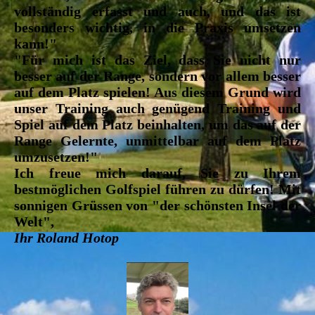
vollständig erfasst und auch, und das ist
besonders wichtig, in die Praxis umsetzen
kann!"
"Für mich ist das Ziel, dass Sie nicht nur
besser auf der Range, sondern vor allem besser
auf dem Platz spielen! Aus diesem Grund wird
unser Training auch genügend
Training
und
Spiel auf dem Platz
beinhalten, um das auf der
Range Gelernte, unmittelbar auf dem Platz
umzusetzen!"
Ich freue mich darauf, Sie zu Ihrem
bestmöglichen Golfspiel führen zu dürfen! Mit
sonnigen Grüssen von "der schönsten Insel der
Welt",
Ihr Roland Hotop