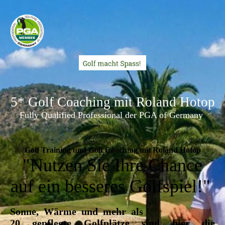
5* Golf Coaching mit R
oland Hotop
Fully Qualified Professional der PGA of Germany
Golf Training und Golf Coaching mit Roland Hotop
"Nutzen Sie Ihre Chance
auf ein besseres Golfspiel!"
Sonne, Wärme und mehr als
20 gepflegte Golfplätze sind hier die