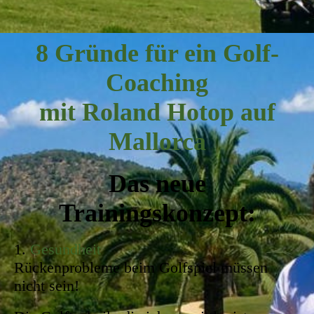
8 Gründe für ein Golf-
Coaching
mit Roland Hotop auf
Mallorca
Das neue
Trainingskonzept:
1.
Gesundheit
Rückenprobleme beim Golfspiel müssen
nicht sein!